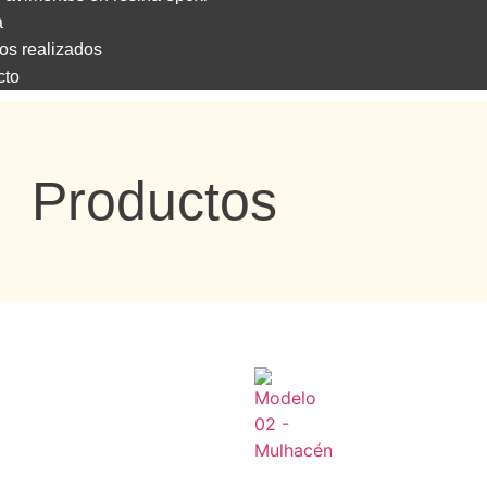
a
os realizados
cto
Productos