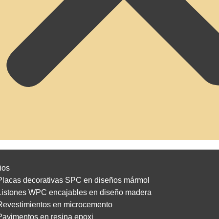
ios
Placas decorativas SPC en diseños mármol
Listones WPC encajables en diseño madera
Revestimientos en microcemento
Pavimentos en resina epoxi